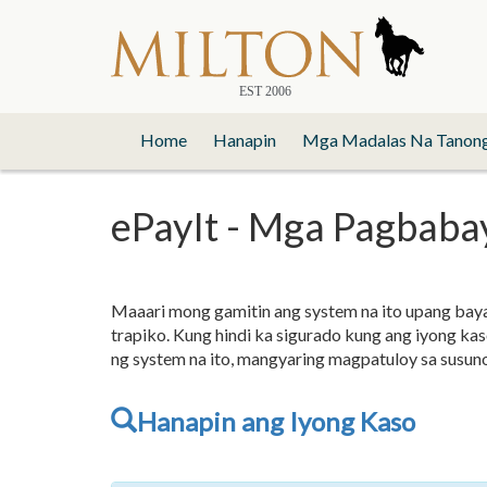
Skip
to
Content
Home
Hanapin
Mga Madalas Na Tanon
ePayIt - Mga Pagbab
Maaari mong gamitin ang system na ito upang bayar
trapiko. Kung hindi ka sigurado kung ang iyong k
ng system na ito, mangyaring magpatuloy sa susun
Hanapin ang Iyong Kaso