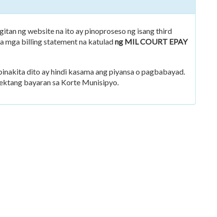
an ng website na ito ay pinoproseso ng isang third
sa mga billing statement na katulad
ng MIL COURT EPAY
inakita dito ay hindi kasama ang piyansa o pagbabayad.
ektang bayaran sa Korte Munisipyo.